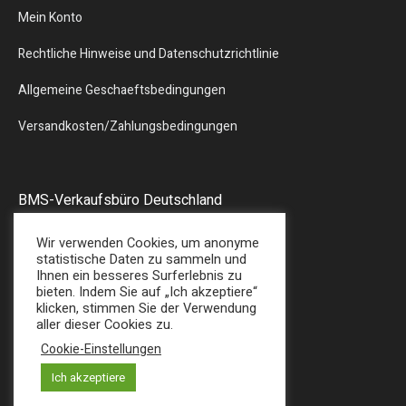
Mein Konto
Rechtliche Hinweise und Datenschutzrichtlinie
Allgemeine Geschaeftsbedingungen
Versandkosten/Zahlungsbedingungen
BMS-Verkaufsbüro Deutschland
Liebergstr.13
Wir verwenden Cookies, um anonyme
57580 – GEBHARDSHAIN
statistische Daten zu sammeln und
Ihnen ein besseres Surferlebnis zu
Tel : + 49 (0) 2747/7487
bieten. Indem Sie auf „Ich akzeptiere“
E-Mail: sales@bmsplasticshop.de
klicken, stimmen Sie der Verwendung
aller dieser Cookies zu.
Cookie-Einstellungen
Ich akzeptiere