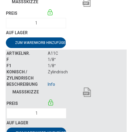
ZUM WARENKORB HINZUFÜGEN
A11C
1/8″
1/8″
Zylindrisch
Info