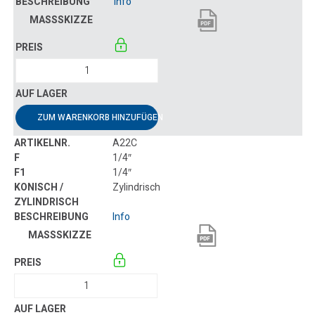
Info
ZUM WARENKORB HINZUFÜGEN
A22C
1/4″
1/4″
Zylindrisch
Info