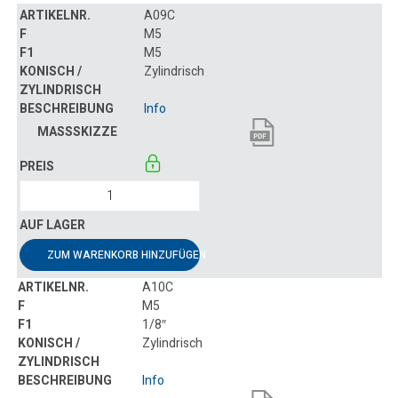
A09C
M5
M5
Zylindrisch
Info
ZUM WARENKORB HINZUFÜGEN
A10C
M5
1/8″
Zylindrisch
Info