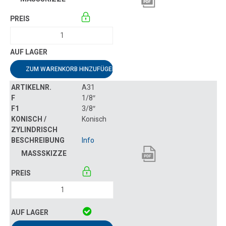
ZUM WARENKORB HINZUFÜGEN
A31
1/8″
3/8″
Konisch
Info