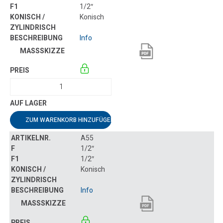
1/2″
Konisch
Info
ZUM WARENKORB HINZUFÜGEN
A55
1/2″
1/2″
Konisch
Info