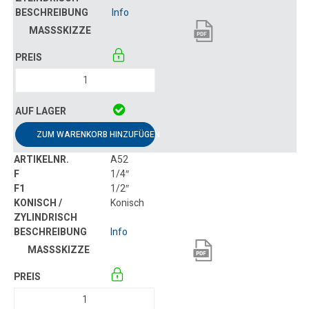
Info
ZUM WARENKORB HINZUFÜGEN
A52
1/4″
1/2″
Konisch
Info