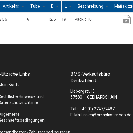
Artikelnr.
Tube
D
L
Beschreibung
Maßskiz
BO6
6
12,5
19
Pack. : 10
Nützliche Links
BMS-Verkaufsbüro
Deutschland
Mein Konto
Liebergstr.13
Rechtliche Hinweise und
57580 – GEBHARDSHAIN
Datenschutzrichtlinie
Tel : + 49 (0) 2747/7487
Allgemeine
E-Mail: sales@bmsplasticshop.de
Geschaeftsbedingungen
Versandkosten/Zahlungsbedingungen