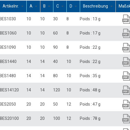
Artikelnr.
A
B
C
D
Beschreibung
Maßs
BES1030
10
10
30
8
Poids : 13 g
BES1060
10
10
60
8
Poids : 17 g
BES1090
10
10
90
8
Poids : 22 g
BES1440
14
14
40
10
Poids : 22 g
BES1480
14
14
80
10
Poids : 35 g
BES14120
14
14
120
10
Poids : 48 g
BES2050
20
20
50
12
Poids : 47 g
BES20100
20
20
100
12
Poids : 78 g