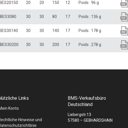
BES20150
20
20
150
12
Poids : 96 g
BES3080
30
30
80
17
Poids : 136 g
BES30140
30
30
140
17
Poids : 178 g
BES30200
30
30
200
17
Poids : 278 g
Nützliche Links
BMS-Verkaufsbüro
Deutschland
Mein Konto
Liebergstr.13
Rechtliche Hinweise und
57580 – GEBHARDSHAIN
Datenschutzrichtlinie