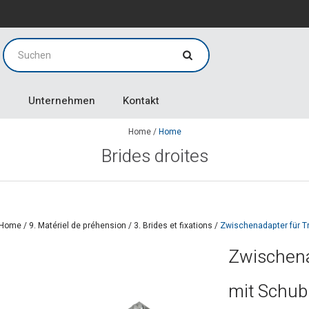
g
g
Unternehmen
Kontakt
Home
/
Home
Brides droites
Home
/
9. Matériel de préhension
/
3. Brides et fixations
/
Zwischenadapter für Tr
Zwischena
mit Schub