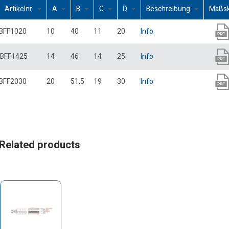
Artikelnr.
A
B
C
D
Beschreibung
Maßs
BFF1020
10
40
11
20
Info
BFF1425
14
46
14
25
Info
BFF2030
20
51,5
19
30
Info
Related products