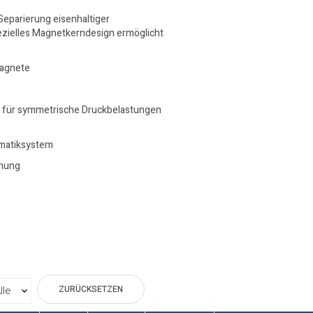
Separierung eisenhaltiger
ezielles Magnetkerndesign ermöglicht
Magnete
 für symmetrische Druckbelastungen
umatiksystem
chung
ZURÜCKSETZEN