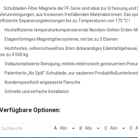
Schubladen-Filter-Magnete der FF-Serie sind ideal zur Erfassung und 
Verunreinigungen, aus trockenen freifallenden Materialströmen. Das sp
effiziente Separierungsleistungen bis zu Temperaturen von 175 °C !
Hocheffiziente temperaturkompensierende Neodym-Selten-Erden-
Etagenförmiges Magnetgittersysteme, mit bis zu 5 Ebenen
Hochfestes, vollverschweißtes 3mm dickwandiges Edelstahlgehäuse,
bis zu 4.500 kg
Vollautomatisierte Reinigung, mittels elektronisch gesteuertem Pne
Patentierte „No Spill“-Schublade, zur sauberen Produktflußunterbre
Kundenspezifisch angepasste Flansche
Schnelle und einfache Installation
Verfügbare Optionen:
A
B
C
D