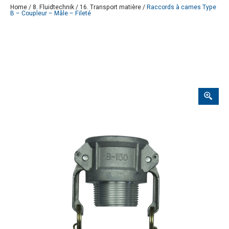
Home
/
8. Fluidtechnik
/
16. Transport matière
/
Raccords à cames Type
B – Coupleur – Mâle – Fileté