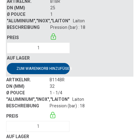
B1BR
25
1
Laiton
Pression (bar) : 18
ZUM WARENKORB HINZUFÜGEN
B114BR
32
1 - 1/4
Laiton
Pression (bar) : 18