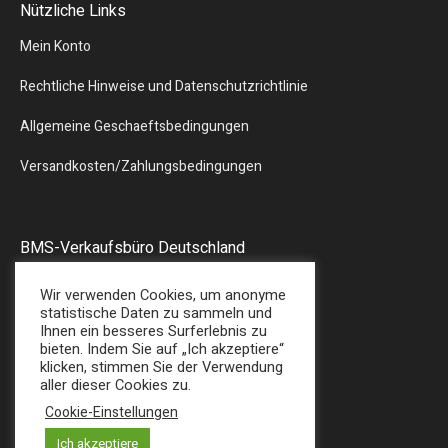
Nützliche Links
Mein Konto
Rechtliche Hinweise und Datenschutzrichtlinie
Allgemeine Geschaeftsbedingungen
Versandkosten/Zahlungsbedingungen
BMS-Verkaufsbüro Deutschland
Liebergstr.13
Wir verwenden Cookies, um anonyme
57580 – GEBHARDSHAIN
statistische Daten zu sammeln und
Ihnen ein besseres Surferlebnis zu
Tel : + 49 (0) 2747/7487
bieten. Indem Sie auf „Ich akzeptiere“
E-Mail: sales@bmsplasticshop.de
klicken, stimmen Sie der Verwendung
aller dieser Cookies zu.
Cookie-Einstellungen
Ich akzeptiere