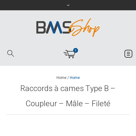
0
Home
/
Home
Raccords à cames Type B –
Coupleur – Mâle – Fileté