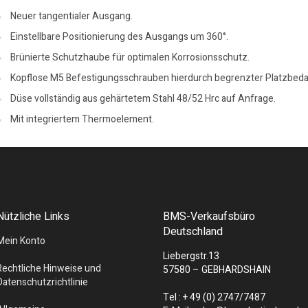
Neuer tangentialer Ausgang.
Einstellbare Positionierung des Ausgangs um 360°.
Brünierte Schutzhaube für optimalen Korrosionsschutz.
Kopflose M5 Befestigungsschrauben hierdurch begrenzter Platzbeda
Düse vollständig aus gehärtetem Stahl 48/52 Hrc auf Anfrage.
Mit integriertem Thermoelement.
Nützliche Links
BMS-Verkaufsbüro
Deutschland
Mein Konto
Liebergstr.13
Rechtliche Hinweise und
57580 – GEBHARDSHAIN
Datenschutzrichtlinie
Tel : + 49 (0) 2747/7487