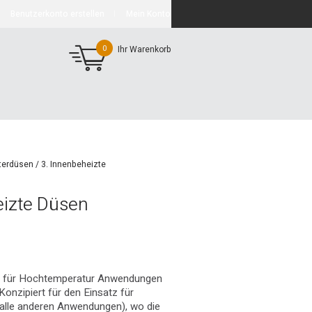
Benutzerkonto erstellen
Mein Konto
0
Ihr Warenkorb
lterdüsen
/
3. Innenbeheizte
izte Düsen
g für Hochtemperatur Anwendungen
onzipiert für den Einsatz für
alle anderen Anwendungen), wo die