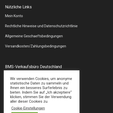
Nützliche Links
Mein Konto
Rechtliche Hinweise und Datenschutzrichtlinie
Allgemeine Geschaeftsbedingungen
Versandkosten/Zahlungsbedingungen
BMS-Verkaufsbüro Deutschland
Liebergstr.13
Wir verwenden Cookies, um anonyme
57580 – GEBHARDSHAIN
statistische Daten zu sammeln und
Ihnen ein besseres Surferlebnis zu
Tel : + 49 (0) 2747/7487
bieten. Indem Sie auf „Ich akzeptiere“
E-Mail: sales@bmsplasticshop.de
klicken, stimmen Sie der Verwendung
aller dieser Cookies zu.
Cookie-Einstellungen