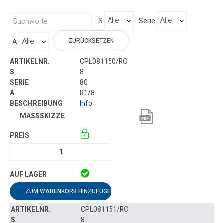
S
Serie
ZURÜCKSETZEN
A
CPL081150/RO
8
80
R1/8
Info
ZUM WARENKORB HINZUFÜGEN
CPL081151/RO
8