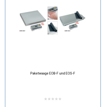
Paketwaage EOB-F und EOS-F