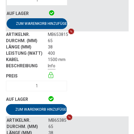
ZUM WARENKORB HINZUFÜGEN
MB653815
65
38
400
1500 mm
Info
ZUM WARENKORB HINZUFÜGEN
MB65385
65
38