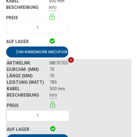
500 mm
Info
ZUM WARENKORB HINZUFÜGEN
MB70705
70
70
785
500 mm
Info