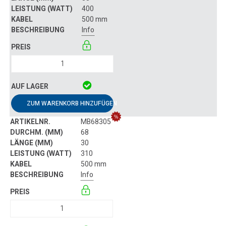
400
500 mm
Info
ZUM WARENKORB HINZUFÜGEN
MB68305
68
30
310
500 mm
Info