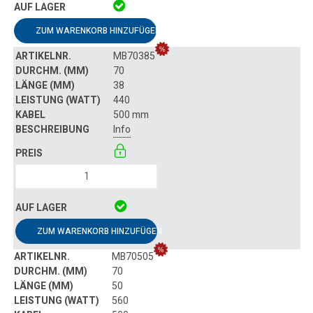
ZUM WARENKORB HINZUFÜGEN
MB70385
70
38
440
500 mm
Info
ZUM WARENKORB HINZUFÜGEN
MB70505
70
50
560