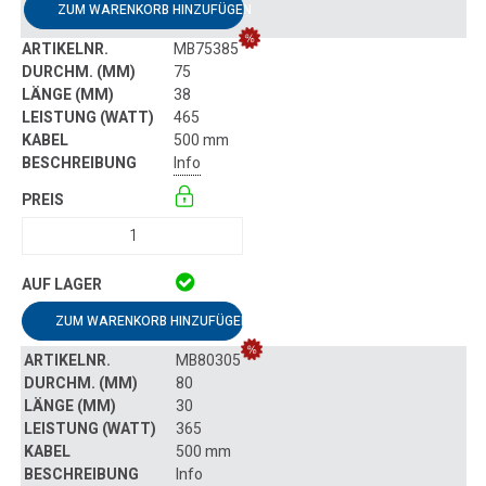
ZUM WARENKORB HINZUFÜGEN
MB75385
75
38
465
500 mm
Info
ZUM WARENKORB HINZUFÜGEN
MB80305
80
30
365
500 mm
Info