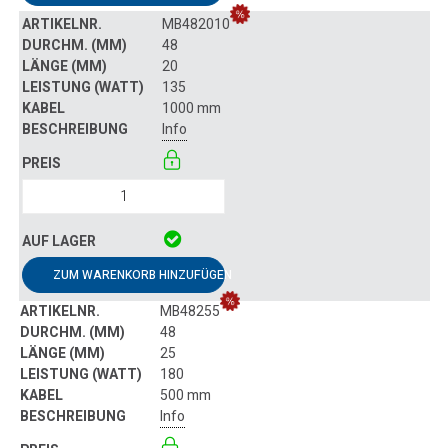
MB482010
48
20
135
1000 mm
Info
ZUM WARENKORB HINZUFÜGEN
MB48255
48
25
180
500 mm
Info