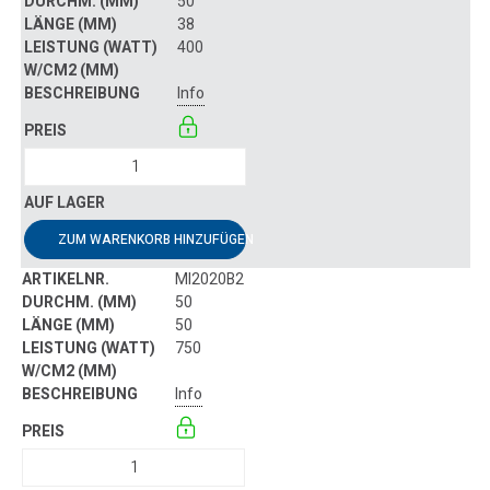
50
38
400
Info
ZUM WARENKORB HINZUFÜGEN
MI2020B2
50
50
750
Info