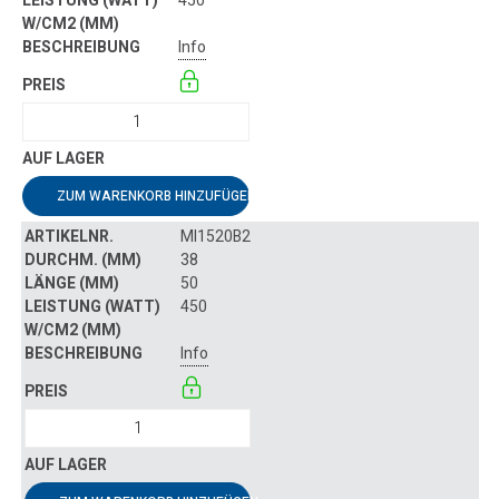
450
Info
ZUM WARENKORB HINZUFÜGEN
MI1520B2
38
50
450
Info