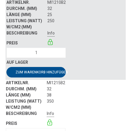
MI1210B2
32
25
250
Info
ZUM WARENKORB HINZUFÜGEN
MI1215B2
32
38
350
Info