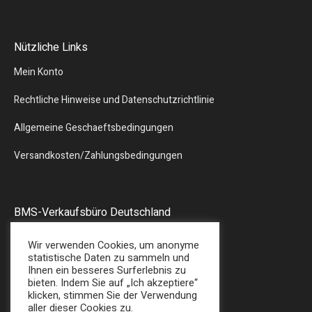
Nützliche Links
Mein Konto
Rechtliche Hinweise und Datenschutzrichtlinie
Allgemeine Geschaeftsbedingungen
Versandkosten/Zahlungsbedingungen
BMS-Verkaufsbüro Deutschland
Liebergstr.13
Wir verwenden Cookies, um anonyme
57580 – GEBHARDSHAIN
statistische Daten zu sammeln und
Ihnen ein besseres Surferlebnis zu
Tel : + 49 (0) 2747/7487
bieten. Indem Sie auf „Ich akzeptiere“
E-Mail: sales@bmsplasticshop.de
klicken, stimmen Sie der Verwendung
aller dieser Cookies zu.