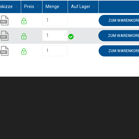
skizze
Preis
Menge
Auf Lager
ZUM WARENKORB
ZUM WARENKORB
ZUM WARENKORB