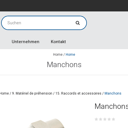
g
g
Unternehmen
Kontakt
Home
/
Home
Manchons
Home
/
9. Matériel de préhension
/
15. Raccords et accessoires
/
Manchons
Manchon