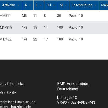
Artikelnr.
A
L
CH
M
Beschreibung
Maß
MM511
M5
11
8
30
Pack. : 10
M1/815
1/8
15
14
100
Pack. : 10
M1/422
1/4
22
17
180
Pack. : 10
Nützliche Links
BMS-Verkaufsbüro
Deutschland
Mein Konto
Liebergstr.13
Rechtliche Hinweise und
57580 – GEBHARDSHAIN
Datenschutzrichtlinie