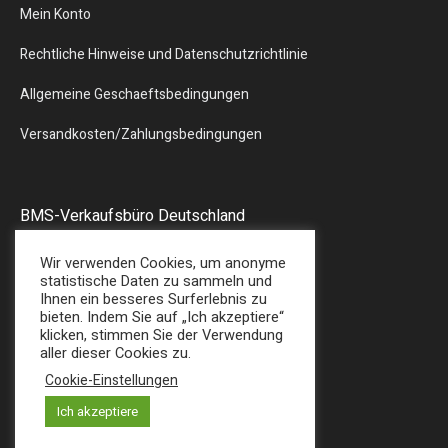
Mein Konto
Rechtliche Hinweise und Datenschutzrichtlinie
Allgemeine Geschaeftsbedingungen
Versandkosten/Zahlungsbedingungen
BMS-Verkaufsbüro Deutschland
Liebergstr.13
Wir verwenden Cookies, um anonyme
57580 – GEBHARDSHAIN
statistische Daten zu sammeln und
Ihnen ein besseres Surferlebnis zu
Tel : + 49 (0) 2747/7487
bieten. Indem Sie auf „Ich akzeptiere“
E-Mail: sales@bmsplasticshop.de
klicken, stimmen Sie der Verwendung
aller dieser Cookies zu.
Cookie-Einstellungen
Ich akzeptiere