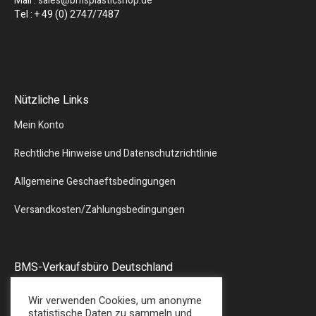
Mail :
sales@bmsplasticshop.de
Tel : + 49 (0) 2747/7487
Nützliche Links
Mein Konto
Rechtliche Hinweise und Datenschutzrichtlinie
Allgemeine Geschaeftsbedingungen
Versandkosten/Zahlungsbedingungen
BMS-Verkaufsbüro Deutschland
Liebergstr.13
Wir verwenden Cookies, um anonyme
57580 – GEBHARDSHAIN
statistische Daten zu sammeln und