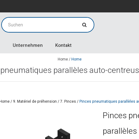
g
g
Unternehmen
Kontakt
Home
/
Home
 pneumatiques parallèles auto-centreus
Home
/
9. Matériel de préhension
/
7. Pinces
/
Pinces pneumatiques parallèles a
Pinces p
parallèles