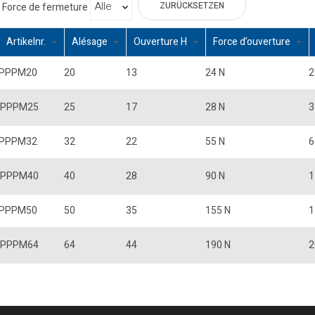
ZURÜCKSETZEN
Force de fermeture
Artikelnr.
Alésage
Ouverture H
Force d’ouverture
PPPM20
20
13
24 N
2
PPPM25
25
17
28 N
3
PPPM32
32
22
55 N
6
PPPM40
40
28
90 N
1
PPPM50
50
35
155 N
1
PPPM64
64
44
190 N
2