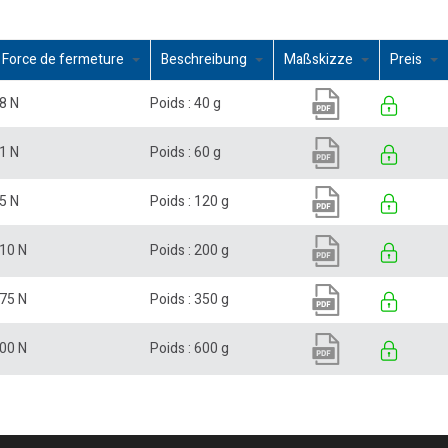
Force de fermeture
Beschreibung
Maßskizze
Preis
8 N
Poids : 40 g
1 N
Poids : 60 g
5 N
Poids : 120 g
10 N
Poids : 200 g
75 N
Poids : 350 g
00 N
Poids : 600 g