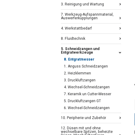
3. Reinigung und Wartung
7. Werkzeug-Aufspannmaterial,
Auswerferkupplungen
4. Werkstattbedarf
8. Fluidtechnik
5. Schneidzangen und
Entgratwerkzeuge
8. Entgratmesser
1. Anguss Schneidzangen
2. Heizklemmen
3. Druckluftzangen
4. Wechsel-Schneidzangen
7. Keramik un Cutter-Messer
5. Druckluftzangen GT
6. Wechsel-Schneidzangen
10. Peripherie und Zubehör
12. Düsen mit und ohne
wechselbare Spitzen, beheizte