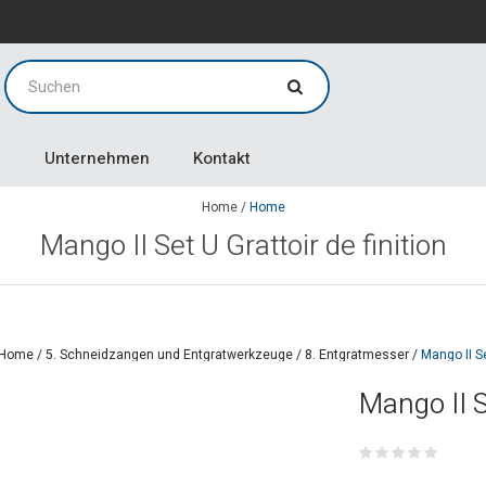
g
g
Unternehmen
Kontakt
Home
/
Home
Mango II Set U Grattoir de finition
Home
/
5. Schneidzangen und Entgratwerkzeuge
/
8. Entgratmesser
/
Mango II S
Mango II 