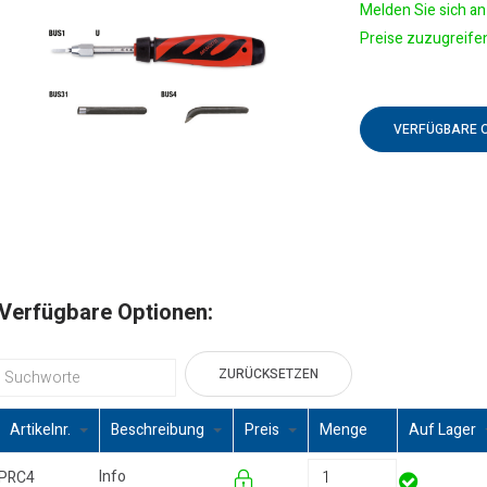
Melden Sie sich an 
Preise zuzugreife
VERFÜGBARE 
Verfügbare Optionen:
ZURÜCKSETZEN
Artikelnr.
Beschreibung
Preis
Menge
Auf Lager
Info
PRC4