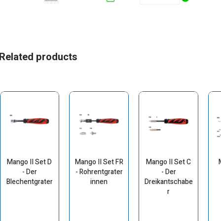
Related products
Mango II Set D
Mango II Set FR
Mango II Set C
- Der
- Rohrentgrater
- Der
Blechentgrater
innen
Dreikantschabe
r