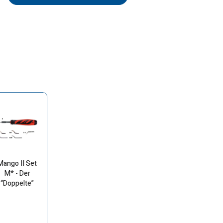
Mango II Set
M* - Der
“Doppelte”