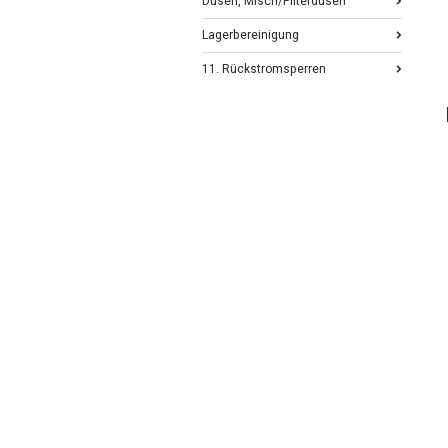
Düsen, Misch/Filterdüsen
Lagerbereinigung
11. Rückstromsperren