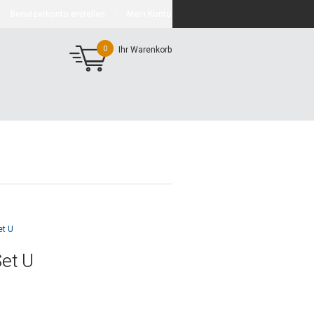
Benutzerkonto erstellen
Mein Konto
0
Ihr Warenkorb
et U
Set U