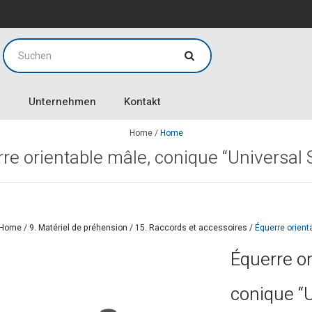
g
g
Unternehmen
Kontakt
Home
/
Home
re orientable mâle, conique “Universal 
Home
/
9. Matériel de préhension
/
15. Raccords et accessoires
/
Équerre orient
Équerre or
conique “U