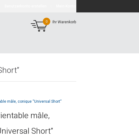
Benutzerkonto erstellen
Mein Konto
0
Ihr Warenkorb
Short”
able mâle, conique “Universal Short”
ientable mâle,
niversal Short”