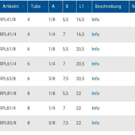
Artikelnr.
Tube
A
B
L1
Beschreibung
M
RPL41/8
4
1/8
5,5
16,5
Info
RPL41/4
4
1/4
7
16,5
Info
RPL61/8
6
1/8
5,5
20,5
Info
RPL61/4
6
1/4
7
20,5
Info
RPL63/8
6
3/8
7,5
20,5
Info
RPL81/8
8
1/8
5,5
22
Info
RPL81/4
8
1/4
7
22
Info
RPL83/8
8
3/8
7,5
22
Info