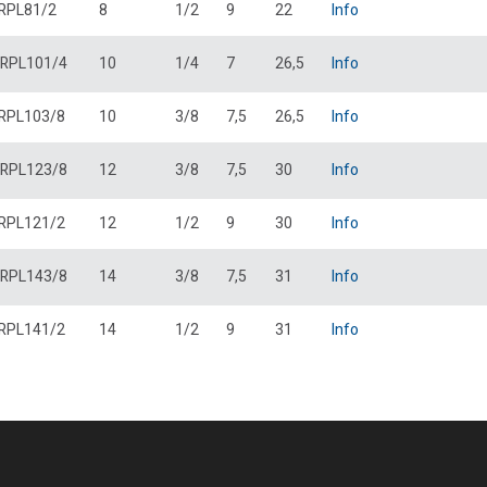
RPL81/2
8
1/2
9
22
Info
RPL101/4
10
1/4
7
26,5
Info
RPL103/8
10
3/8
7,5
26,5
Info
RPL123/8
12
3/8
7,5
30
Info
RPL121/2
12
1/2
9
30
Info
RPL143/8
14
3/8
7,5
31
Info
RPL141/2
14
1/2
9
31
Info