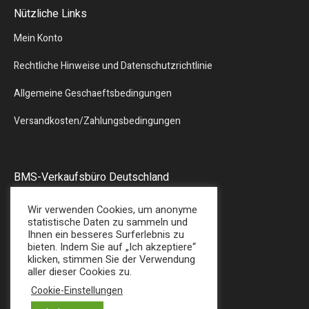
Nützliche Links
Mein Konto
Rechtliche Hinweise und Datenschutzrichtlinie
Allgemeine Geschaeftsbedingungen
Versandkosten/Zahlungsbedingungen
BMS-Verkaufsbüro Deutschland
Liebergstr.13
Wir verwenden Cookies, um anonyme
57580 – GEBHARDSHAIN
statistische Daten zu sammeln und
Ihnen ein besseres Surferlebnis zu
Tel : + 49 (0) 2747/7487
bieten. Indem Sie auf „Ich akzeptiere“
E-Mail: sales@bmsplasticshop.de
klicken, stimmen Sie der Verwendung
aller dieser Cookies zu.
Cookie-Einstellungen