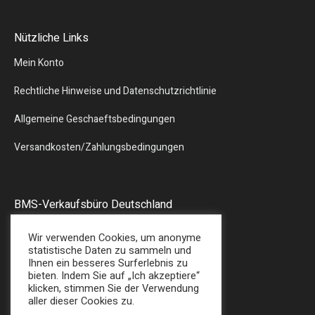
Nützliche Links
Mein Konto
Rechtliche Hinweise und Datenschutzrichtlinie
Allgemeine Geschaeftsbedingungen
Versandkosten/Zahlungsbedingungen
BMS-Verkaufsbüro Deutschland
Liebergstr.13
Wir verwenden Cookies, um anonyme
57580 – GEBHARDSHAIN
statistische Daten zu sammeln und
Ihnen ein besseres Surferlebnis zu
Tel : + 49 (0) 2747/7487
bieten. Indem Sie auf „Ich akzeptiere“
E-Mail: sales@bmsplasticshop.de
klicken, stimmen Sie der Verwendung
aller dieser Cookies zu.