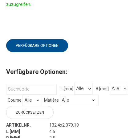
zuzugreifen.
VERFÜGBARE OPTIONEN
Verfügbare Optionen:
L [mm]
B [mm]
Course
Matière
ZURÜCKSETZEN
132.4x2.079.19
4.5