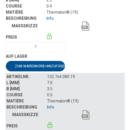
2.5
0.4
Thermalon® (19)
Info
ZUM WARENKORB HINZUFÜGEN
132.7x4.080.19
7.0
3.5
0.5
Thermalon® (19)
Info