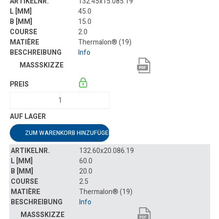
132.45x15.085.19
45.0
15.0
2.0
Thermalon® (19)
Info
ZUM WARENKORB HINZUFÜGEN
132.60x20.086.19
60.0
20.0
2.5
Thermalon® (19)
Info