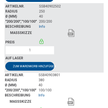
SSB40902502
250
40
200/200
Info
ZUM WARENKORB HINZUFÜGEN
SSB40903801
380
40
100/100
Info