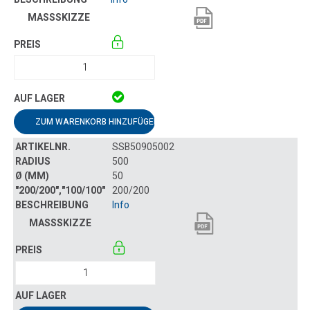
ZUM WARENKORB HINZUFÜGEN
SSB50905002
500
50
200/200
Info