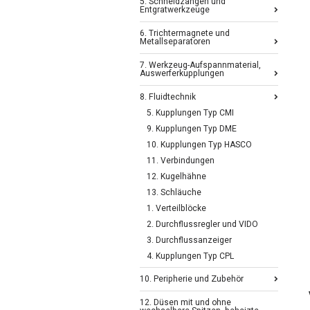
5. Schneidzangen und
Entgratwerkzeuge
6. Trichtermagnete und
Metallseparatoren
7. Werkzeug-Aufspannmaterial,
Auswerferkupplungen
8. Fluidtechnik
5. Kupplungen Typ CMI
9. Kupplungen Typ DME
10. Kupplungen Typ HASCO
11. Verbindungen
12. Kugelhähne
13. Schläuche
1. Verteilblöcke
2. Durchflussregler und VIDO
3. Durchflussanzeiger
4. Kupplungen Typ CPL
10. Peripherie und Zubehör
12. Düsen mit und ohne