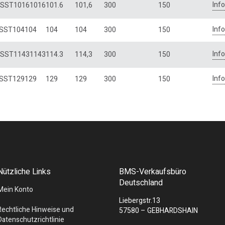
Inf
SST10161016
101.6
101,6
300
150
Inf
SST104104
104
104
300
150
Inf
SST11431143
114.3
114,3
300
150
Inf
SST129129
129
129
300
150
Nützliche Links
BMS-Verkaufsbüro
Deutschland
Mein Konto
Liebergstr.13
Rechtliche Hinweise und
57580 – GEBHARDSHAIN
Datenschutzrichtlinie