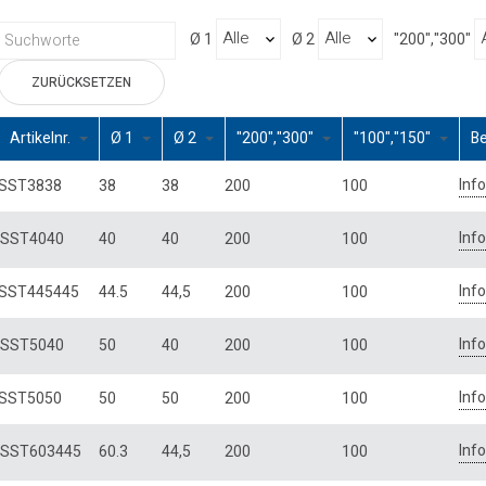
Ø 1
Ø 2
"200","300"
ZURÜCKSETZEN
Artikelnr.
Ø 1
Ø 2
"200","300"
"100","150"
B
Inf
SST3838
38
38
200
100
Inf
SST4040
40
40
200
100
Inf
SST445445
44.5
44,5
200
100
Inf
SST5040
50
40
200
100
Inf
SST5050
50
50
200
100
Inf
SST603445
60.3
44,5
200
100