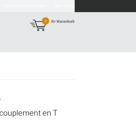
Benutzerkonto erstellen
Mein Konto
0
Ihr Warenkorb
)
ccouplement en T