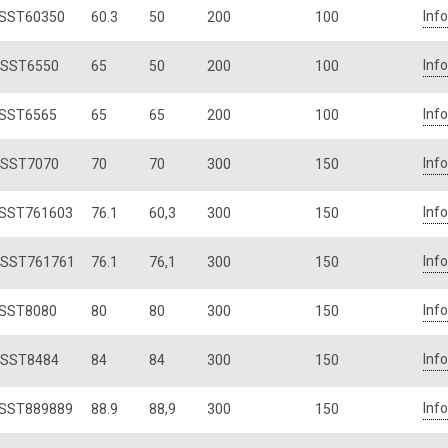
Inf
SST60350
60.3
50
200
100
Inf
SST6550
65
50
200
100
Inf
SST6565
65
65
200
100
Inf
SST7070
70
70
300
150
Inf
SST761603
76.1
60,3
300
150
Inf
SST761761
76.1
76,1
300
150
Inf
SST8080
80
80
300
150
Inf
SST8484
84
84
300
150
Inf
SST889889
88.9
88,9
300
150