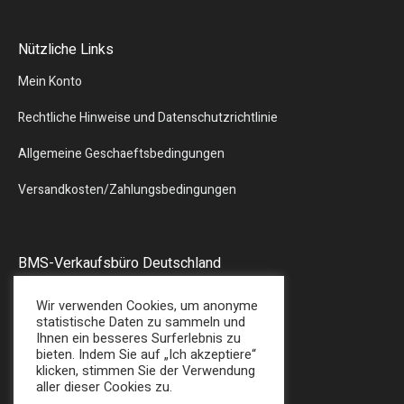
Nützliche Links
Mein Konto
Rechtliche Hinweise und Datenschutzrichtlinie
Allgemeine Geschaeftsbedingungen
Versandkosten/Zahlungsbedingungen
BMS-Verkaufsbüro Deutschland
Liebergstr.13
Wir verwenden Cookies, um anonyme
57580 – GEBHARDSHAIN
statistische Daten zu sammeln und
Ihnen ein besseres Surferlebnis zu
Tel : + 49 (0) 2747/7487
bieten. Indem Sie auf „Ich akzeptiere“
E-Mail: sales@bmsplasticshop.de
klicken, stimmen Sie der Verwendung
aller dieser Cookies zu.