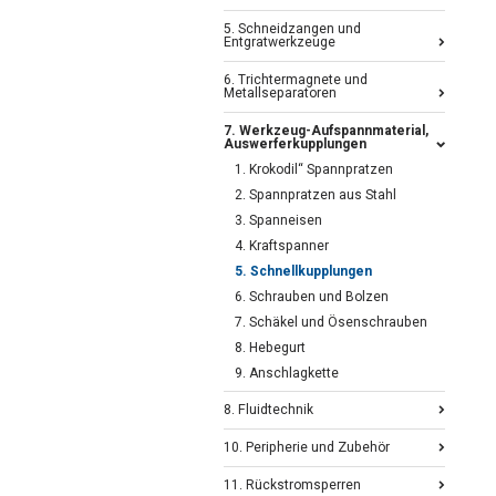
5. Schneidzangen und
Entgratwerkzeuge
6. Trichtermagnete und
Metallseparatoren
7. Werkzeug-Aufspannmaterial,
Auswerferkupplungen
1. Krokodil“ Spannpratzen
2. Spannpratzen aus Stahl
3. Spanneisen
4. Kraftspanner
5. Schnellkupplungen
6. Schrauben und Bolzen
7. Schäkel und Ösenschrauben
8. Hebegurt
9. Anschlagkette
8. Fluidtechnik
10. Peripherie und Zubehör
11. Rückstromsperren