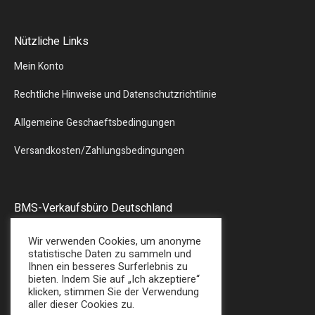
Nützliche Links
Mein Konto
Rechtliche Hinweise und Datenschutzrichtlinie
Allgemeine Geschaeftsbedingungen
Versandkosten/Zahlungsbedingungen
BMS-Verkaufsbüro Deutschland
Liebergstr.13
Wir verwenden Cookies, um anonyme
57580 – GEBHARDSHAIN
statistische Daten zu sammeln und
Ihnen ein besseres Surferlebnis zu
Tel : + 49 (0) 2747/7487
bieten. Indem Sie auf „Ich akzeptiere“
E-Mail: sales@bmsplasticshop.de
klicken, stimmen Sie der Verwendung
aller dieser Cookies zu.