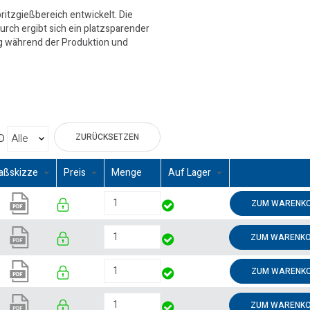
itzgießbereich entwickelt. Die
urch ergibt sich ein platzsparender
ng während der Produktion und
ZURÜCKSETZEN
D
aßskizze
Preis
Menge
Auf Lager
ZUM WARENKO
ZUM WARENKO
ZUM WARENKO
ZUM WARENKO