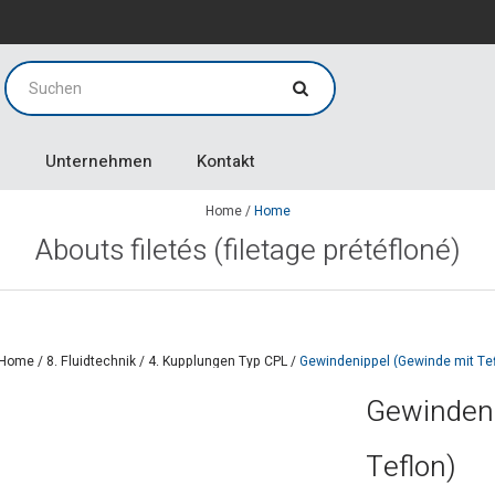
g
g
Unternehmen
Kontakt
Home
/
Home
Abouts filetés (filetage prétéfloné)
Home
/
8. Fluidtechnik
/
4. Kupplungen Typ CPL
/
Gewindenippel (Gewinde mit Tef
Gewindeni
Teflon)