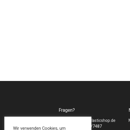
Fragen?
Mail :
sales@bmsplasticshop.de
Tel : + 49 (0) 2747/7487
Wir verwenden Cookies, um