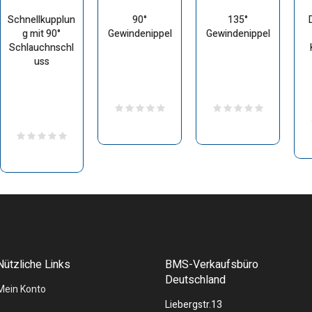
Schnellkupplun
90°
135°
g mit 90°
Gewindenippel
Gewindenippel
Schlauchnschl
uss
Nützliche Links
BMS-Verkaufsbüro
Deutschland
Mein Konto
Liebergstr.13