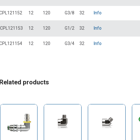
CPL121152
12
120
G3/8
32
Info
CPL121153
12
120
G1/2
32
Info
CPL121154
12
120
G3/4
32
Info
Related products