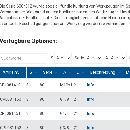
Die Serie 608/612 wurde speziell für die Kühlung von Werkzeugen im Spr
Verbindung erfolgt direkt an den Kühlkreisläufen des Werkzeuges. Hierd
Anschluss der Kühlkreisläufe. Dies ermöglicht eine einfache Handhabu
eventuelle Beschädigungen auch am Werkzeug werden so vermieden.
Verfügbare Optionen:
S
Serie
A
Artikelnr.
S
Serie
A
D
Beschreibung
M
CPL081410
8
80
M10x1
21
Info
CPL081150
8
80
G1/8
21
Info
CPL081151
8
80
G1/4
21
Info
CPL081152
8
80
G3/8
21
Info