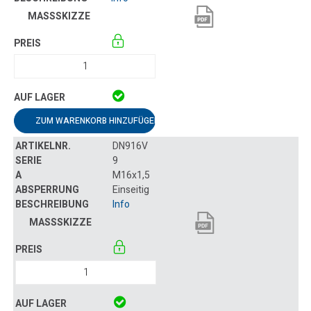
ZUM WARENKORB HINZUFÜGEN
DN916V
9
M16x1,5
Einseitig
Info