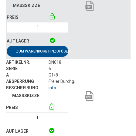
ZUM WARENKORB HINZUFÜGEN
DN618
6
G1/8
Freier Durchg.
Info