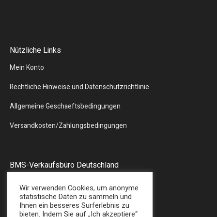
Nützliche Links
Mein Konto
Rechtliche Hinweise und Datenschutzrichtlinie
Allgemeine Geschaeftsbedingungen
Versandkosten/Zahlungsbedingungen
BMS-Verkaufsbüro Deutschland
Liebergstr.13
Wir verwenden Cookies, um anonyme
57580 – GEBHARDSHAIN
statistische Daten zu sammeln und
Ihnen ein besseres Surferlebnis zu
Tel : + 49 (0) 2747/7487
bieten. Indem Sie auf „Ich akzeptiere“