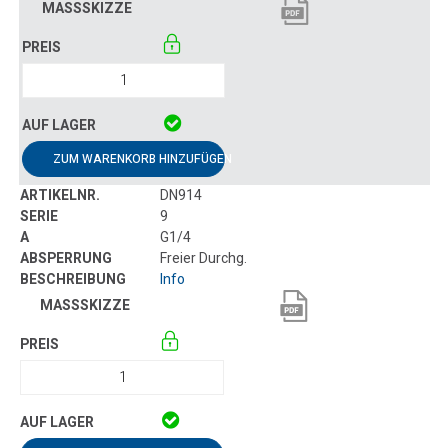
ZUM WARENKORB HINZUFÜGEN
DN914
9
G1/4
Freier Durchg.
Info