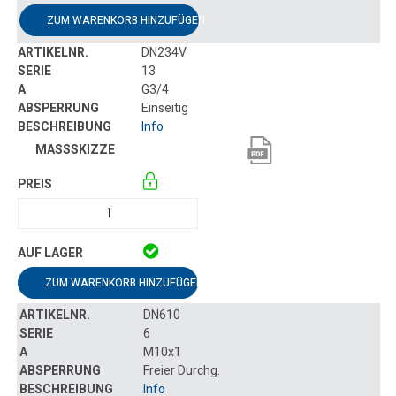
ZUM WARENKORB HINZUFÜGEN
DN234V
13
G3/4
Einseitig
Info
ZUM WARENKORB HINZUFÜGEN
DN610
6
M10x1
Freier Durchg.
Info