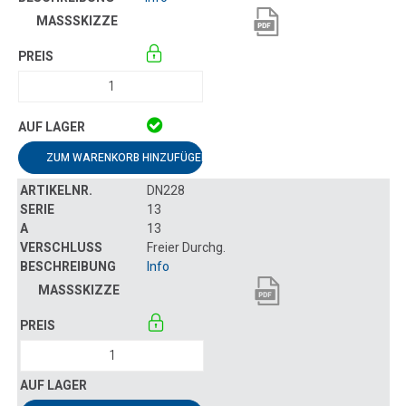
ZUM WARENKORB HINZUFÜGEN
DN228
13
13
Freier Durchg.
Info