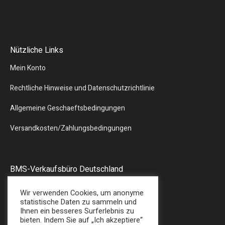
Nützliche Links
Mein Konto
Rechtliche Hinweise und Datenschutzrichtlinie
Allgemeine Geschaeftsbedingungen
Versandkosten/Zahlungsbedingungen
BMS-Verkaufsbüro Deutschland
Liebergstr.13
Wir verwenden Cookies, um anonyme
57580 – GEBHARDSHAIN
statistische Daten zu sammeln und
Ihnen ein besseres Surferlebnis zu
Tel : + 49 (0) 2747/7487
bieten. Indem Sie auf „Ich akzeptiere“