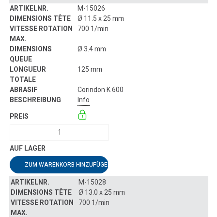
M-15026
Ø 11.5 x 25 mm
700 1/min
Ø 3.4 mm
125 mm
Corindon K 600
Info
ZUM WARENKORB HINZUFÜGEN
M-15028
Ø 13.0 x 25 mm
700 1/min