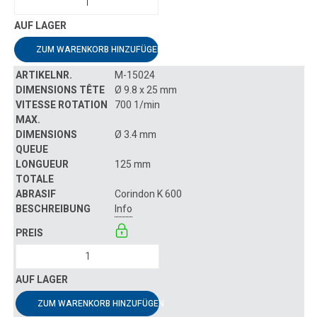
ZUM WARENKORB HINZUFÜGEN
M-15024
Ø 9.8 x 25 mm
700 1/min
Ø 3.4 mm
125 mm
Corindon K 600
Info
ZUM WARENKORB HINZUFÜGEN