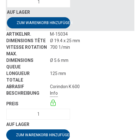
ZUM WARENKORB HINZUFÜGEN
M-15034
Ø 19.4 x 25 mm
700 1/min
Ø 5.6 mm
125 mm
Corindon K 600
Info
ZUM WARENKORB HINZUFÜGEN