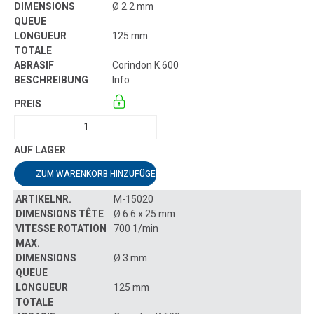
Ø 2.2 mm
125 mm
Corindon K 600
Info
ZUM WARENKORB HINZUFÜGEN
M-15020
Ø 6.6 x 25 mm
700 1/min
Ø 3 mm
125 mm