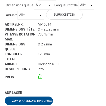
Dimensions queue
Longueur totale
ZURÜCKSETZEN
Abrasif
M-15014
Ø 4.2 x 25 mm
700 1/min
Ø 2.2 mm
125 mm
Corindon K 600
Info
ZUM WARENKORB HINZUFÜGEN