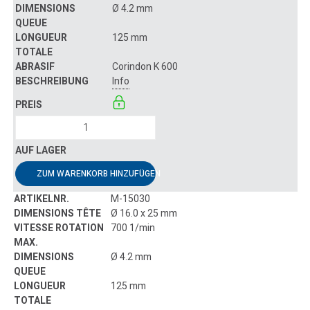
Ø 4.2 mm
125 mm
Corindon K 600
Info
ZUM WARENKORB HINZUFÜGEN
M-15030
Ø 16.0 x 25 mm
700 1/min
Ø 4.2 mm
125 mm