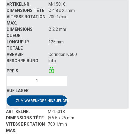
M-15016
Ø 4.8 x 25 mm
700 1/min
Ø 2.2 mm
125 mm
Corindon K 600
Info
ZUM WARENKORB HINZUFÜGEN
M-15018
Ø 5.5 x 25 mm
700 1/min