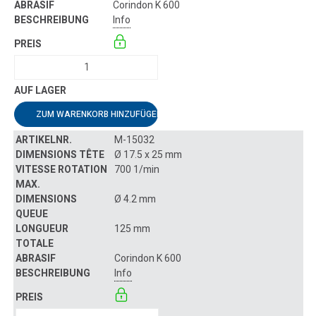
Corindon K 600
Info
ZUM WARENKORB HINZUFÜGEN
M-15032
Ø 17.5 x 25 mm
700 1/min
Ø 4.2 mm
125 mm
Corindon K 600
Info