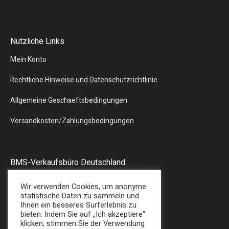
Nützliche Links
Mein Konto
Rechtliche Hinweise und Datenschutzrichtlinie
Allgemeine Geschaeftsbedingungen
Versandkosten/Zahlungsbedingungen
BMS-Verkaufsbüro Deutschland
Liebergstr.13
Wir verwenden Cookies, um anonyme
57580 – GEBHARDSHAIN
statistische Daten zu sammeln und
Ihnen ein besseres Surferlebnis zu
Tel : + 49 (0) 2747/7487
bieten. Indem Sie auf „Ich akzeptiere“
E-Mail: sales@bmsplasticshop.de
klicken, stimmen Sie der Verwendung