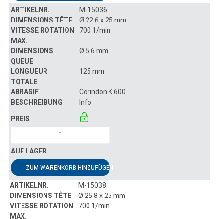
M-15036
Ø 22.6 x 25 mm
700 1/min
Ø 5.6 mm
125 mm
Corindon K 600
Info
ZUM WARENKORB HINZUFÜGEN
M-15038
Ø 25.8 x 25 mm
700 1/min