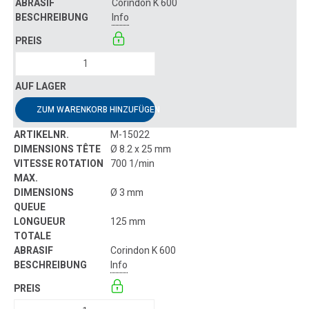
Corindon K 600
Info
ZUM WARENKORB HINZUFÜGEN
M-15022
Ø 8.2 x 25 mm
700 1/min
Ø 3 mm
125 mm
Corindon K 600
Info