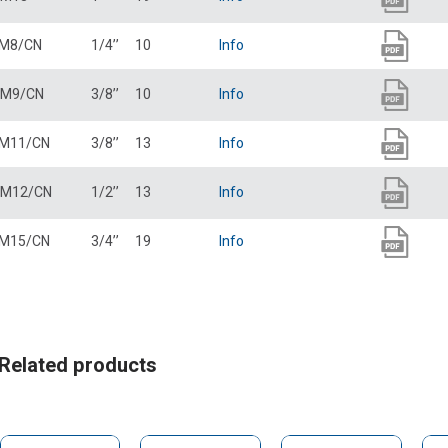
M8/CN
1/4’’
10
Info
M9/CN
3/8’’
10
Info
M11/CN
3/8’’
13
Info
M12/CN
1/2’’
13
Info
M15/CN
3/4’’
19
Info
Related products