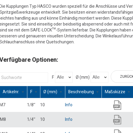
Die Kupplungen Typ HASCO wurden speziell für die Anschlüsse und Ver
Spritzgießwerkzeuge entwickelt. Sie besitzen einen widerstandsfähige
leichtes handling aus und könne Einhändig montiert werden. Diese Kupp
eingesetzt. Sie sind einseitig oder beidseitig absperrend oder auch mi
sind sie mit dem SAFE-LOCK™-System lieferbar. Die Kupplungen haben e
besseren und genaueren visuellen Unterscheidung. Die Winkelausführ
Schlauchanschluss ohne Quetschungen.
Verfügbare Optionen:
ZURÜC
F
Ø (mm)
Artikelnr.
F
Ø (mm)
Beschreibung
Maßskizze
M7
1/8’’
10
Info
M8
1/4’’
10
Info