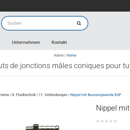
g
g
Unternehmen
Kontakt
Home
/
Home
ts de jonctions mâles coniques pour t
Home
/
8. Fluidtechnik
/
11. Verbindungen
/
Nippel mit Aussengewinde BSP
Nippel mi