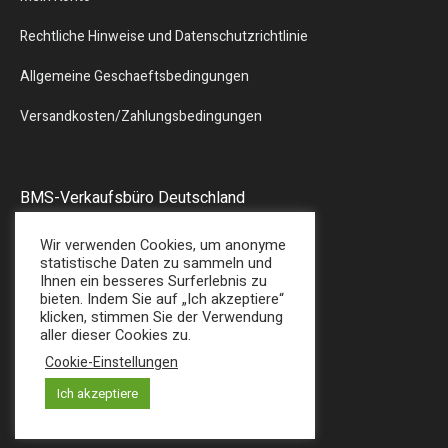
Rechtliche Hinweise und Datenschutzrichtlinie
Allgemeine Geschaeftsbedingungen
Versandkosten/Zahlungsbedingungen
BMS-Verkaufsbüro Deutschland
Liebergstr.13
Wir verwenden Cookies, um anonyme
57580 – GEBHARDSHAIN
statistische Daten zu sammeln und
Ihnen ein besseres Surferlebnis zu
Tel : + 49 (0) 2747/7487
bieten. Indem Sie auf „Ich akzeptiere“
E-Mail: sales@bmsplasticshop.de
klicken, stimmen Sie der Verwendung
aller dieser Cookies zu.
Cookie-Einstellungen
Ich akzeptiere