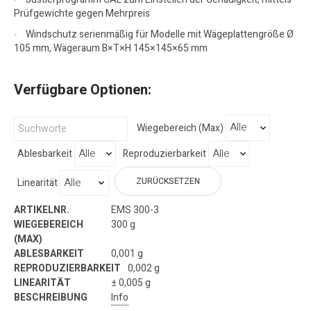
Prüfgewichte gegen Mehrpreis
Windschutz serienmäßig für Modelle mit Wägeplattengröße Ø
105 mm, Wägeraum B×T×H 145×145×65 mm
Verfügbare Optionen:
Wiegebereich (Max)
Ablesbarkeit
Reproduzierbarkeit
ZURÜCKSETZEN
Linearität
EMS 300-3
300 g
0,001 g
0,002 g
± 0,005 g
Info