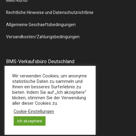
Mein Konto
Rechtliche Hinweise und Datenschutzrichtlinie
Allgemeine Geschaeftsbedingungen
Versandkosten/Zahlungsbedingungen
BMS-Verkaufsbüro Deutschland
Liebergstr.13
Wir verwenden Cookies, um anonyme
57580 – GEBHARDSHAIN
statistische Daten zu sammeln und
Ihnen ein besseres Surferlebnis zu
Tel : + 49 (0) 2747/7487
bieten. Indem Sie auf „Ich akzeptiere“
E-Mail: sales@bmsplasticshop.de
klicken, stimmen Sie der Verwendung
aller dieser Cookies zu.
Cookie-Einstellungen
Ich akzeptiere