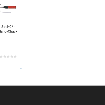
Set HC* -
HandyChuck