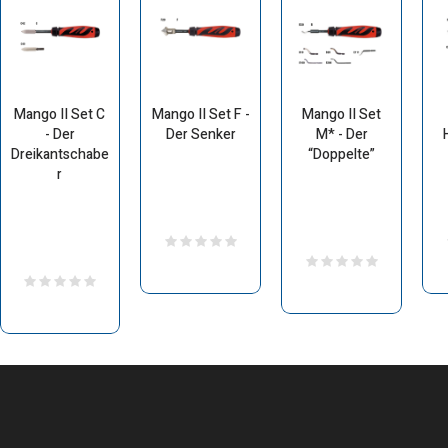
Mango II Set C
Mango II Set F -
Mango II Set
- Der
Der Senker
M* - Der
Dreikantschabe
“Doppelte”
r