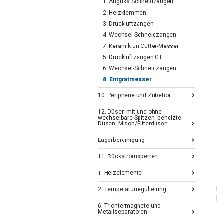
1. Anguss Schneidzangen
2. Heizklemmen
3. Druckluftzangen
4. Wechsel-Schneidzangen
7. Keramik un Cutter-Messer
5. Druckluftzangen GT
6. Wechsel-Schneidzangen
8. Entgratmesser
10. Peripherie und Zubehör
12. Düsen mit und ohne
wechselbare Spitzen, beheizte
Düsen, Misch/Filterdüsen
Lagerbereinigung
11. Rückstromsperren
1. Heizelemente
2. Temperaturregulierung
6. Trichtermagnete und
Metallseparatoren