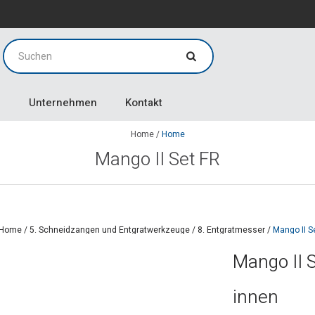
g
g
Unternehmen
Kontakt
Home
/
Home
Mango II Set FR
Home
/
5. Schneidzangen und Entgratwerkzeuge
/
8. Entgratmesser
/
Mango II S
Mango II S
innen