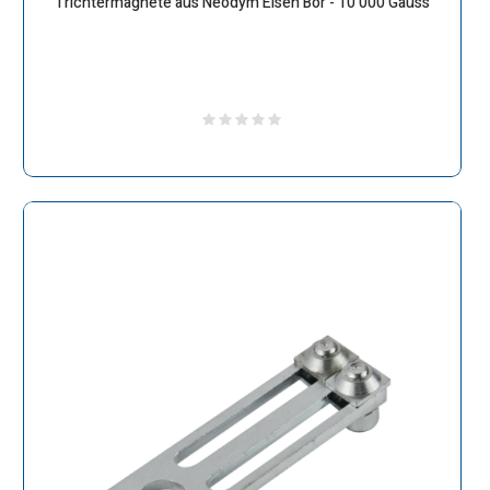
Trichtermagnete aus Neodym Eisen Bor - 10 000 Gauss