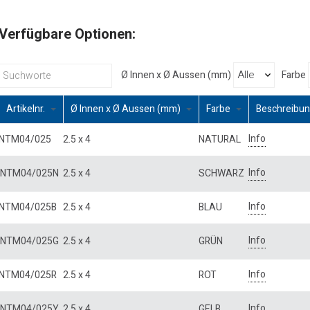
Verfügbare Optionen:
Ø Innen x Ø Aussen (mm)
Farbe
Artikelnr.
Ø Innen x Ø Aussen (mm)
Farbe
Beschreibu
Info
NTM04/025
2.5 x 4
NATURAL
Info
NTM04/025N
2.5 x 4
SCHWARZ
Info
NTM04/025B
2.5 x 4
BLAU
Info
NTM04/025G
2.5 x 4
GRÜN
Info
NTM04/025R
2.5 x 4
ROT
Info
NTM04/025Y
2.5 x 4
GELB