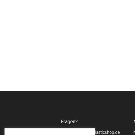
Fragen?
Mail :
sales@bmsplasticshop.de