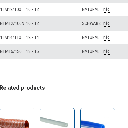
Info
NTM12/100
10 x 12
NATURAL
Info
NTM12/100N
10 x 12
SCHWARZ
Info
NTM14/110
12 x 14
NATURAL
Info
NTM16/130
13 x 16
NATURAL
Related products