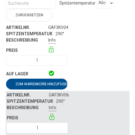
Spitzentemperatur
ZURÜCKSETZEN
GAF3KV04
290°
Info
ZUM WARENKORB HINZUFÜGEN
GAF3KV06
290°
Info