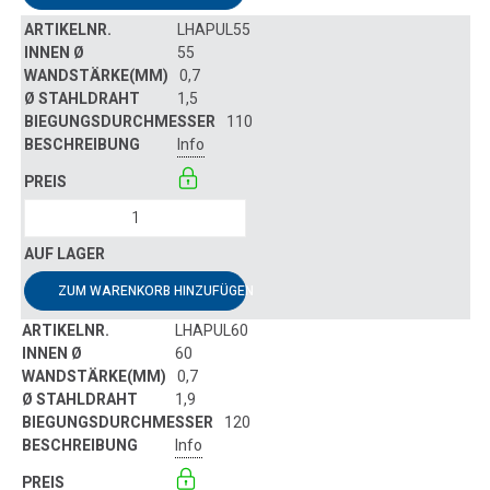
LHAPUL55
55
0,7
1,5
110
Info
ZUM WARENKORB HINZUFÜGEN
LHAPUL60
60
0,7
1,9
120
Info