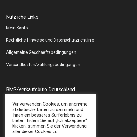
Nützliche Links
Mein Konto
Rechtliche Hinweise und Datenschutzrichtlinie
Allgemeine Geschaeftsbedingungen
Versandkosten/Zahlungsbedingungen
BMS-Verkaufsbüro Deutschland
Liebergstr.13
Wir verwenden Cookies, um anonyme
57580 – GEBHARDSHAIN
statistische Daten zu sammeln und
Ihnen ein besseres Surferlebnis zu
Tel : + 49 (0) 2747/7487
bieten. Indem Sie auf „Ich akzeptiere“
E-Mail: sales@bmsplasticshop.de
klicken, stimmen Sie der Verwendung
aller dieser Cookies zu.