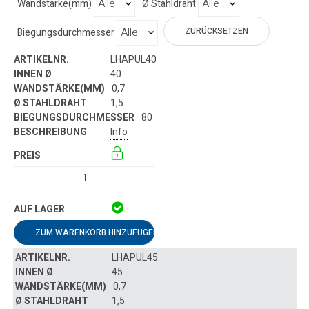
Wandstärke(mm)
Ø Stahldraht
ZURÜCKSETZEN
Biegungsdurchmesser
LHAPUL40
40
0,7
1,5
80
Info
ZUM WARENKORB HINZUFÜGEN
LHAPUL45
45
0,7
1,5